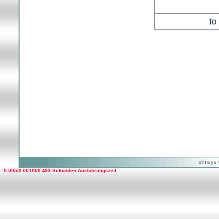
to
olimsys 
0.005/0.001/0/0.483 Sekunden Ausführungszeit