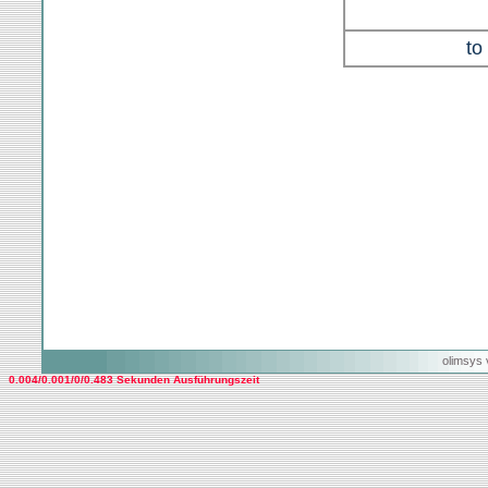
to
olimsys 
0.004/0.001/0/0.483 Sekunden Ausführungszeit