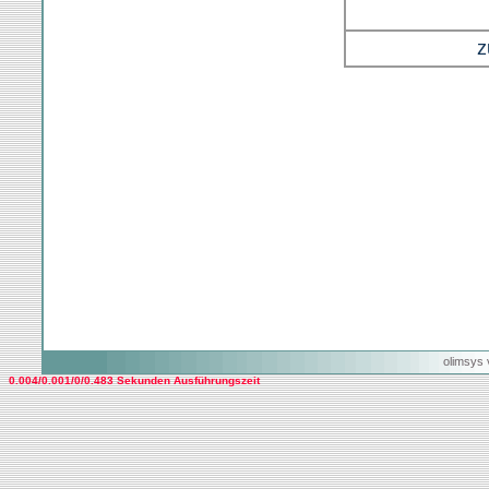
z
olimsys 
0.004/0.001/0/0.483 Sekunden Ausführungszeit