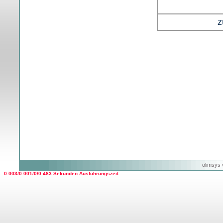
z
olimsys 
0.003/0.001/0/0.483 Sekunden Ausführungszeit