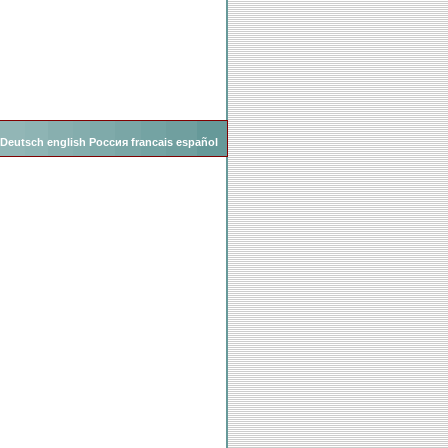
Deutsch
english
Россия
francais
español