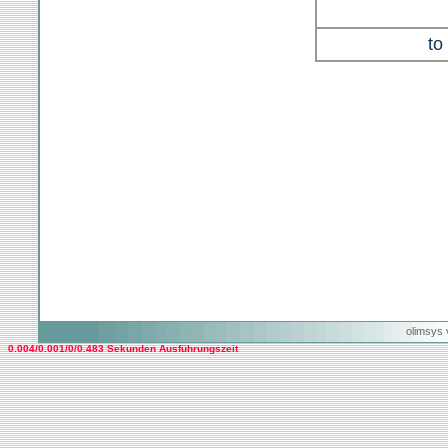
to
olimsys 
0.004/0.001/0/0.483 Sekunden Ausführungszeit