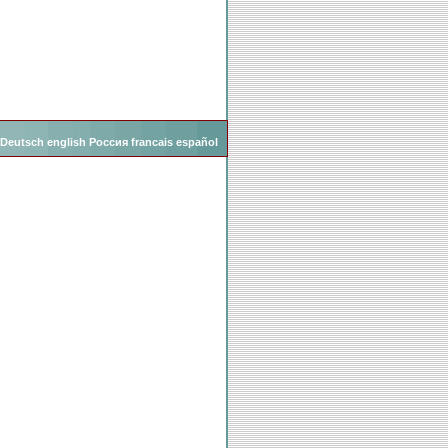
Deutsch
english
Россия
francais
español