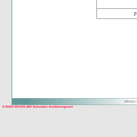
z
olimsys 
0.004/0.001/0/0.483 Sekunden Ausführungszeit