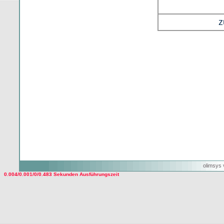
z
olimsys 
0.004/0.001/0/0.483 Sekunden Ausführungszeit