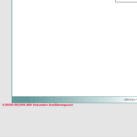
olimsys 
0.003/0.001/0/0.469 Sekunden Ausführungszeit