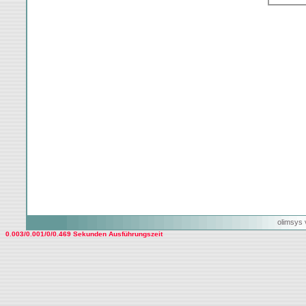
olimsys 
0.003/0.001/0/0.469 Sekunden Ausführungszeit