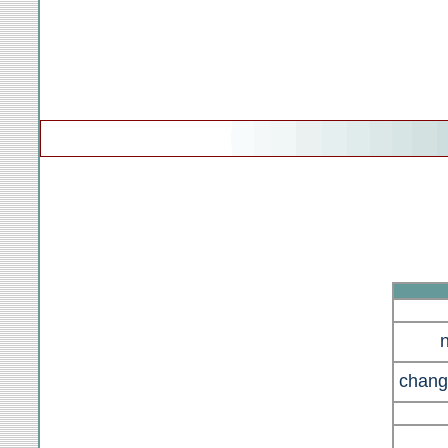
n
chang