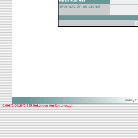
email address
información adicional
olimsys 
0.008/0.001/0/0.545 Sekunden Ausführungszeit