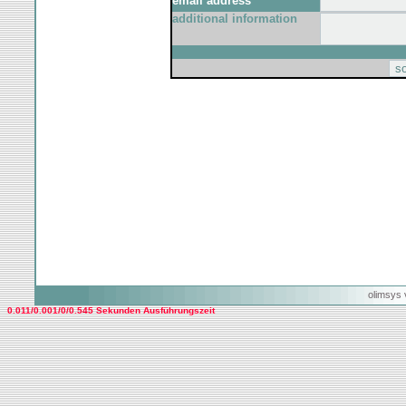
email address
additional information
olimsys 
0.011/0.001/0/0.545 Sekunden Ausführungszeit