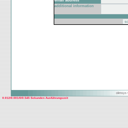
email address
additional information
olimsys 
0.012/0.001/0/0.545 Sekunden Ausführungszeit